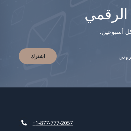
 الرقمي
كل أسبوعين.
اشترك
1-877-777-2057+