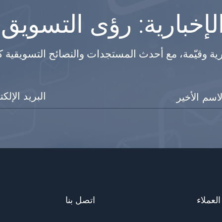
إخبارية: رؤى التسويق
رية وقيّمة، مع أحدث المستجدات والنصائح التسويقية 
لعملاء
اتصل بنا