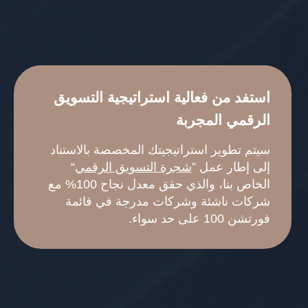
استفد من فعالية استراتيجية التسويق
الرقمي المجربة
سيتم تطوير استراتيجيتك المخصصة بالاستناد
إلى إطار عمل ”
شجرة التسويق الرقمي
“
الخاص بنا، والذي حقق معدل نجاح 100% مع
شركات ناشئة وشركات مدرجة في قائمة
فورتشن 100 على حد سواء.