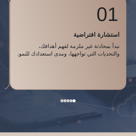
2
01
استشارة افتراضية
نبدأ بمحادثة غير ملزمة لفهم أهدافك،
والتحديات التي تواجهها، ومدى استعدادك للنمو.
تق