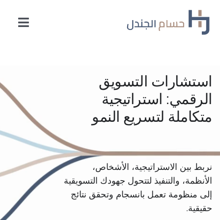
Ski
t
oggle
conten
ation
الصفحة الرئيسية
استشارات التسويق
الاستشارات
الرقمي: استراتيجية
متكاملة لتسريع النمو
متحدث محترف
خبرة في قطاعات مختلفة
نربط بين الاستراتيجية، الأشخاص،
رؤى
الأنظمة، والتنفيذ لتتحول جهودك التسويقية
إلى منظومة تعمل بانسجام وتحقق نتائج
حقيقية.
شهادات العملاء