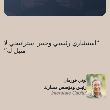
“استشاري رئيسي وخبير استراتيجي لا
مثيل له”
توني فورمان
رئيس ومؤسس مشارك
Interstate Capital