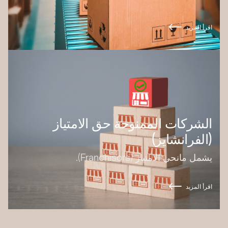
اقرأ المزيد
الشركات الممنوحة حق الامتياز
(الفرانشايز)
يشمل مانحي الامتياز (Franchisors).
اقرأ المزيد