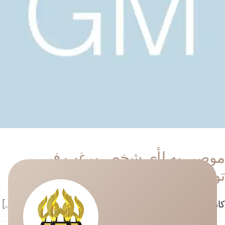
موصى به لأي شخص يرغب في
توسعة نطاق أعماله
كان من دواعي سروري حقًا أن أحضر اللقاء التدريبي الذي [...]