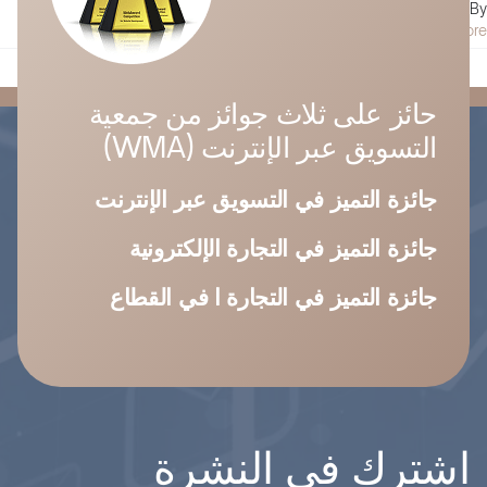
على
By
حسام الجندل
|
أغسطس 24, 2023
|
التعليقات
موصى
Read More
به
لأي
شخص
حائز على ثلاث جوائز من جمعية
يرغب
التسويق عبر الإنترنت (WMA)
في
توسعة
نطاق
جائزة التميز في التسويق عبر الإنترنت
أعماله
مغلقة
جائزة التميز في التجارة الإلكترونية
جائزة التميز في التجارة ا في القطاع
اشترك في النشرة