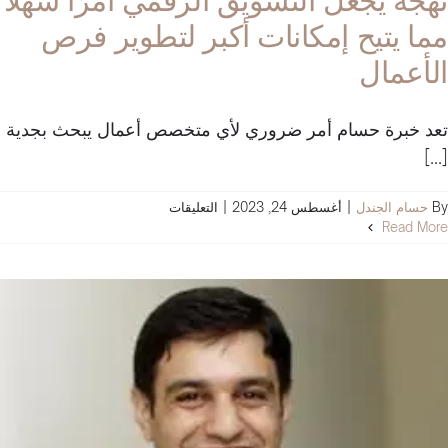
مما يتيح إمكانات أكبر لتطوير فرص
الأعمال
تعد خبرة حسام أمر ضروري لأي متخصص أعمال يبحث بجدية
[...]
على
By
حسام الجندل
|
أغسطس 24, 2023
|
التعليقات
نهجه
Read More
يجعل
التسويق
الرقمي
أمرًا
سهلاً
مما
يتيح
إمكانات
أكبر
لتطوير
فرص