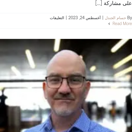
على مشاركة [...]
على
By
حسام الجندل
|
أغسطس 24, 2023
|
التعليقات
المعلومات
Read More
حفزتنا
على
التفكير
بشكل
تحليلي
وإبداعي
مغلقة