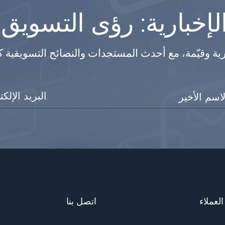
إخبارية: رؤى التسويق
رية وقيّمة، مع أحدث المستجدات والنصائح التسويقية 
لعملاء
اتصل بنا