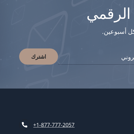
 الرقمي
كل أسبوعين.
اشترك
1-877-777-2057+