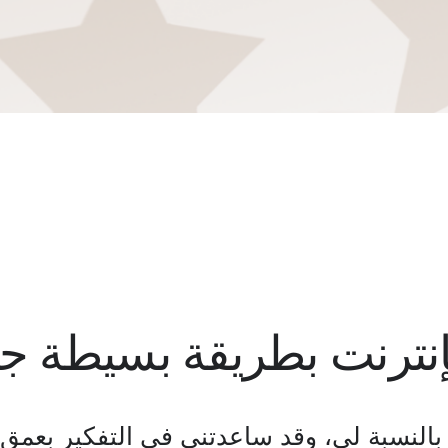
نترنت بطريقة بسيطة جدً
 بالنسبة لي، وقد ساعدتني في التفكير بعمق