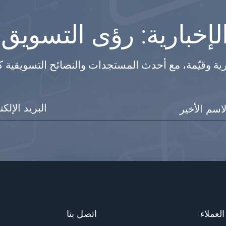
إخبارية: رؤى التسويق
رية وقيّمة، مع أحدث المستجدات والنصائح التسويقية 
لعملاء
اتصل بنا