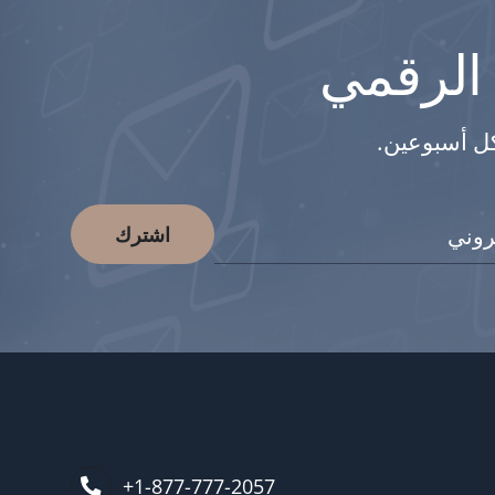
 الرقمي
كل أسبوعين.
اشترك
1-877-777-2057+