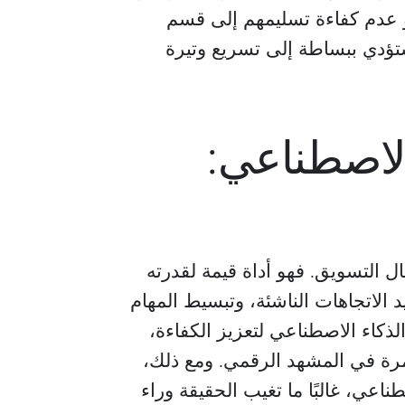
و عدم كفاءة تسليمهم إلى قسم
ستؤدي ببساطة إلى تسريع وتيرة
أليخاندرو بيرازا
جابرييلا كارفاخال
رئيس
مدير عام
لاصطناعي:
أزالين كابيتال
ttle Mountain Factoring
ناعي (AI) ثورة في مجال التسويق. فهو أداة قيمة لقدرته
 الاتجاهات الناشئة، وتبسيط المهام
لذكاء الاصطناعي لتعزيز الكفاءة،
مرة في المشهد الرقمي. ومع ذلك،
اعي، غالبًا ما تغيب الحقيقة وراء