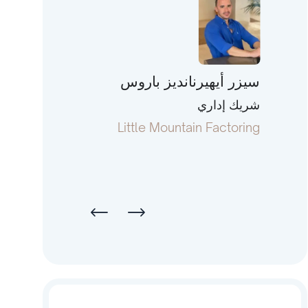
سيزر أيهيرنانديز باروس
توني فورمان
شريك إداري
رئيس ومؤسس م
terstate Capital
Little Mountain Factoring
Li