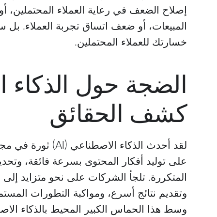
إصلاح الضعف في رعاية العملاء المحتملين، أ
المبيعات، أو ضعف اتساق تجربة العملاء. بل 
خسارتك للعملاء المحتملين.
يرد
أنتوني فولمر
مدير تسويق
الضجة حول الذكاء ا
Integrity Factoring
Pay4Frei
كشف الحقائق
لقد أحدث الذكاء الاصط
على توليد أفكار المحتوى بسرعة فائقة، وتحديد
المتكررة. تلجأ الشركات على نحو متزايد إلى ا
وتقديم نتائج أسرع، ومواكبة التطورات المست
وسط هذا الحماس الكبير المحيط بالذكاء الاصطن