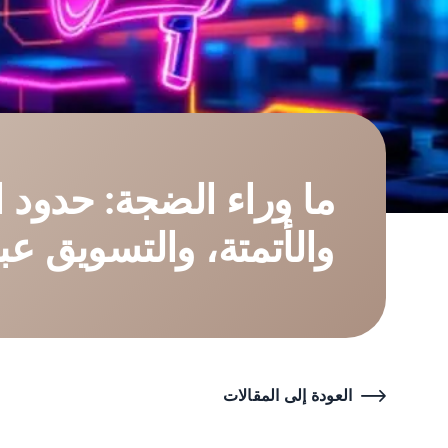
ما وراء الضجة: حدود 
والأتمتة، والتسويق عب
العودة إلى المقالات