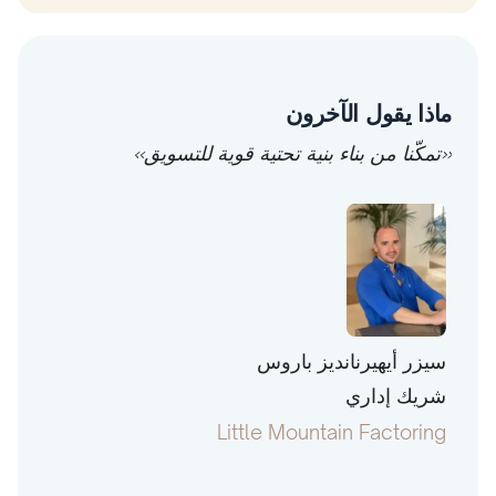
ماذا يقول الآخرون
«تمكّنا من بناء بنية تحتية قوية للتسويق»
سيزر أيهيرنانديز باروس
توني 
شريك إداري
رئيس
pital
Little Mountain Factoring