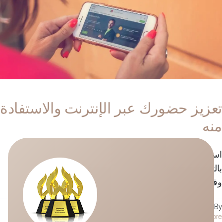
تعزيز حضورك عبر الإنترنت والاستفادة
منه
استراتيجية التسويق الرقمي الخاصة بك عندما يتعلق الأمر
بالتسويق ، هناك بعض الاتجاهات التي يجب الانتباه إليها. من
وقت لآخر ، تحتاج إلى تقييم الأشياء ورؤية ...
By
حسام الجندل
|
يونيو 17, 2020
|
التسويق الرقمي
|
0 Comments
Read More