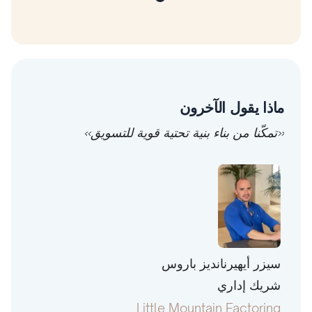
ماذا يقول الآخرون
«تمكّنا من بناء بنية تحتية قوية للتسويق»
سيزر أيهيرنانديز باروس
توني 
شريك إداري
رئيس
pital
Little Mountain Factoring