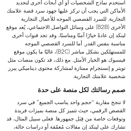
استخدم نماذج الشخصيات أو أي أبحاث أخرى لتحديد
الأماكن التي يجب أن تركز عليها جهود سرد قصة علامتك
التجارية. للسرد القصصي الموجه للأعمال التجارية
الأخرى (B2B) على وسائل التواصل الاجتماعي، يُعد موقع
لينكد إن عادةً خيارًا آمنًا ومناسبًا، وقد تجد قنوات أخرى
مناسبة بنفس القدر. أما للسرد القصصي الموجه
للمستهلكين بشكل مباشر (B2C)، غالبًا ما يكون موقع
فيسبوك هو الخيار الأمثل. مع ذلك، قد تكون منصات مثل
تويتر و إنستجرام ممتازة لمشاركة محتوى ديناميكي يبرز
شخصية علامتك التجارية.
صمم رسالتك لكل منصة على حدة
لا تنجح مقاربة “حجم واحد يناسب الجميع” في سرد
القصص الرقمي، حيث تتميز كل منصة بميزات فريدة
وتوقعات خاصة من قِبَل جمهورها. فعلى سبيل المثال، قد
تشارك على لينكد إن مقالات مُعمّقة أو دراسات حالة،