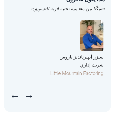
«تمكّنا من بناء بنية تحتية قوية للتسويق»
سيزر أيهيرنانديز باروس
توني 
شريك إداري
رئيس
pital
Little Mountain Factoring