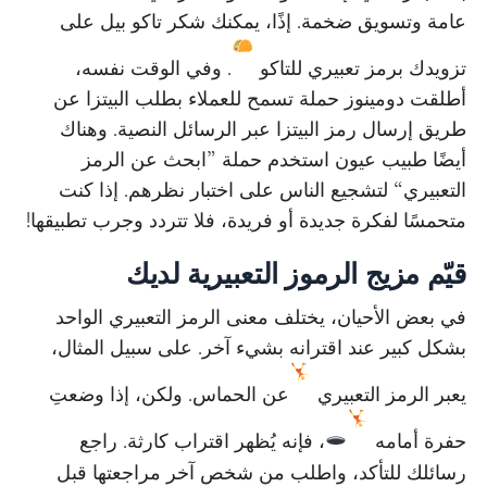
عامة وتسويق ضخمة. إذًا، يمكنك شكر تاكو بيل على
تزويدك برمز تعبيري للتاكو
. وفي الوقت نفسه،
أطلقت دومينوز حملة تسمح للعملاء بطلب البيتزا عن
طريق إرسال رمز البيتزا عبر الرسائل النصية. وهناك
أيضًا طبيب عيون استخدم حملة ”ابحث عن الرمز
التعبيري“ لتشجيع الناس على اختبار نظرهم. إذا كنت
متحمسًا لفكرة جديدة أو فريدة، فلا تتردد وجرب تطبيقها!
قيّم مزيج الرموز التعبيرية لديك
في بعض الأحيان، يختلف معنى الرمز التعبيري الواحد
بشكل كبير عند اقترانه بشيء آخر. على سبيل المثال،
يعبر الرمز التعبيري
عن الحماس. ولكن، إذا وضعتِ
حفرة أمامه
، فإنه يُظهر اقتراب كارثة. راجع
رسائلك للتأكد، واطلب من شخص آخر مراجعتها قبل