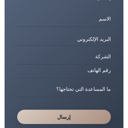
إرسال