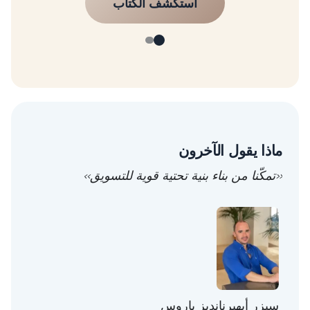
ماذا يقول الآخرون
«تمكّنا من بناء بنية تحتية قوية للتسويق»
سيزر أيهيرنانديز باروس
توني 