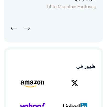
pital
Little Mountain Factoring
ظهور في