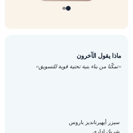
ماذا يقول الآخرون
«تمكّنا من بناء بنية تحتية قوية للتسويق»
سيزر أيهيرنانديز باروس
توني 
شريك إداري
رئيس