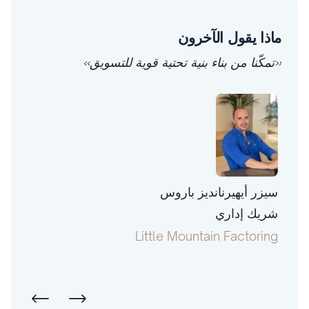
ماذا يقول الآخرون
«تمكّنا من بناء بنية تحتية قوية للتسويق»
سيزر أيهيرنانديز باروس
توني 
شريك إداري
رئيس
pital
Little Mountain Factoring