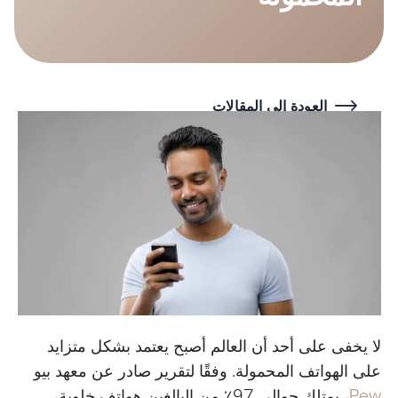
العودة إلى المقالات
لا يخفى على أحد أن العالم أصبح يعتمد بشكل متزايد
على الهواتف المحمولة. وفقًا لتقرير صادر عن معهد بيو
Pew
، يمتلك حوالي 97٪ من البالغين هواتف خلوية،