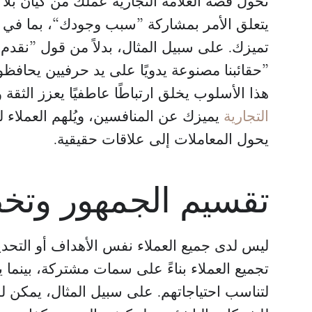
تحول قصة العلامة التجارية عملك من كيان بلا 
يتعلق الأمر بمشاركة ”سبب وجودك“، بما في ذل
تميزك. على سبيل المثال، بدلاً من قول ”نقدم
”حقائبنا مصنوعة يدويًا على يد حرفيين يحافظون
يرد
أنتوني فولمر
هذا الأسلوب يخلق ارتباطًا عاطفيًا يعزز الثقة 
مدير تسويق
التجارية
يميزك عن المنافسين، ويُلهم العملاء 
Integrity Factoring
Pay4Frei
يحول المعاملات إلى علاقات حقيقية.
تقسيم الجمهور وتخ
ليس لدى جميع العملاء نفس الأهداف أو التحد
تجميع العملاء بناءً على سمات مشتركة، بينم
لتناسب احتياجاتهم. على سبيل المثال، يمكن 