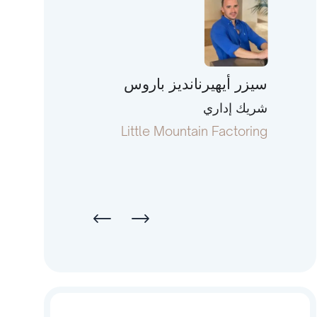
سيزر أيهيرنانديز باروس
توني فورمان
شريك إداري
رئيس ومؤسس م
terstate Capital
Little Mountain Factoring
Li