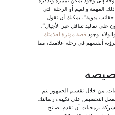
وجه إلى وجود يمكن تمييزه وتذكره.
ك المهمة والقيم أو الرحلة التي
 حقائب يدوية“، يمكنك أن تقول
 على تقاليد تتناقل عبر الأجيال“.
أليخاندرو بيرازا
جابرييلا كارفاخال
والولاء. وجود
قصة مؤثرة لعلامتك
رئيس
مدير عام
لرؤية أنفسهم في رحلة علامتك، مما
أزالين كابيتال
ttle Mountain Factoring
صيصه
يات. من خلال تقسيم الجمهور يتم
ا يعمل التخصيص على تكييف رسالتك
لشركة برمجيات أن تقدم نصائح