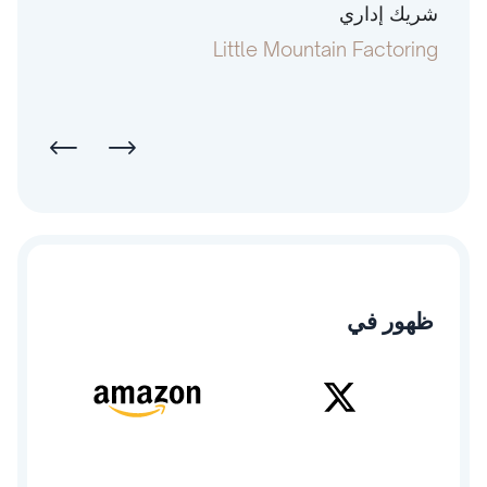
شريك إداري
رئيس
pital
Little Mountain Factoring
ظهور في