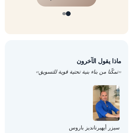
ماذا يقول الآخرون
«تمكّنا من بناء بنية تحتية قوية للتسويق»
سيزر أيهيرنانديز باروس
توني 