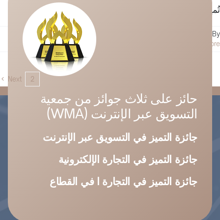
تُميز استراتيجية عرض البيع الفريد المنتج [...]
على
By
حسام الجندل
|
يناير 2, 2023
|
التسويق الرقمي
|
التعليقات
عرض
Read More
البيع
الفريد
(USP)
Next
2
1
وكيفية
تحقيق
حائز على ثلاث جوائز من جمعية
أرباح
التسويق عبر الإنترنت (WMA)
هائلة
من
خلاله
جائزة التميز في التسويق عبر الإنترنت
مغلقة
جائزة التميز في التجارة الإلكترونية
جائزة التميز في التجارة ا في القطاع