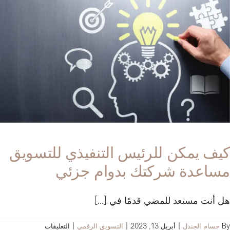
خلال
برنامج
رعاية
العملاء
مغلقة
كيف يمكن للرئيس التنفيذي للتسويق
مساعدة شركتك بدوام جزئي
هل أنت مستعد للمضي قدمًا في [...]
على
By
حسام الجندل
|
أبريل 13, 2023
|
التسويق الرقمي
|
التعليقات