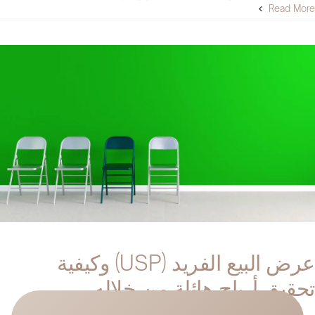
كيف
Read More
يمكن
للرئيس
التنفيذي
للتسويق
مساعدة
شركتك
بدوام
جزئي
مغلقة
عرض البيع الفريد (USP) وكيفية
تحقيق أرباح هائلة من خلاله