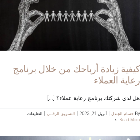
كيفية زيادة أرباحك من خلال برنامج
رعاية العملاء
هل لدى شركتك برنامج رعاية عملاء؟ [...]
على
By
حسام الجندل
|
أبريل 21, 2023
|
التسويق الرقمي
|
التعليقات
كيفية
Read More
زيادة
أرباحك
من