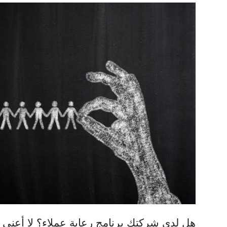
هل لدى شركتك برنامج رعاية عملاء؟ لا أعني ه