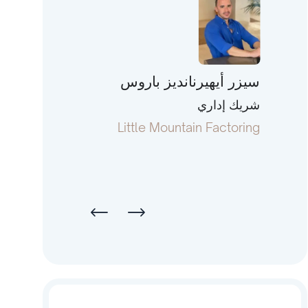
سيزر أيهيرنانديز باروس
توني فورمان
شريك إداري
رئيس ومؤسس م
terstate Capital
Little Mountain Factoring
Li