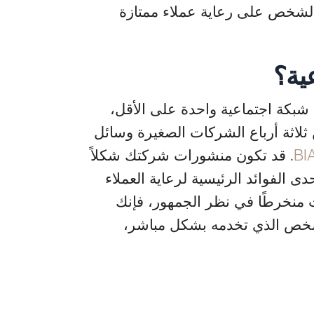
الشخص على رعاية عملاء ممتازة
عية؟
أليخاندرو بيرازا
جابرييلا كارفاخال
رئيس
مدير عام
بكة اجتماعية واحدة على الأقل،
أزالين كابيتال
ttle Mountain Factoring
 ثلاثة أرباع الشركات الصغيرة وسائل
BI
. قد تكون منشورات شركتك شكلاً
ى الفوائد الرئيسية لرعاية العملاء
ت منخرطًا في نظر الجمهور، فإنك
لشخص الذي تخدمه بشكل مباشر،