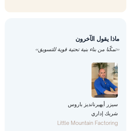
ماذا يقول الآخرون
«تمكّنا من بناء بنية تحتية قوية للتسويق»
سيزر أيهيرنانديز باروس
توني 
شريك إداري
رئيس
pital
Little Mountain Factoring