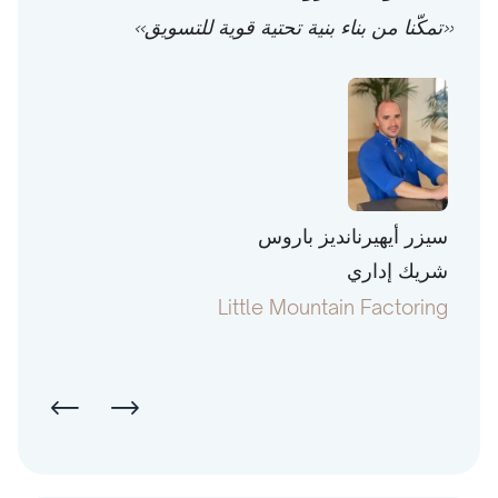
«تمكّنا من بناء بنية تحتية قوية للتسويق»
سيزر أيهيرنانديز باروس
توني 
شريك إداري
رئيس
pital
Little Mountain Factoring