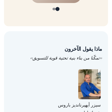
ماذا يقول الآخرون
«تمكّنا من بناء بنية تحتية قوية للتسويق»
سيزر أيهيرنانديز باروس
توني 