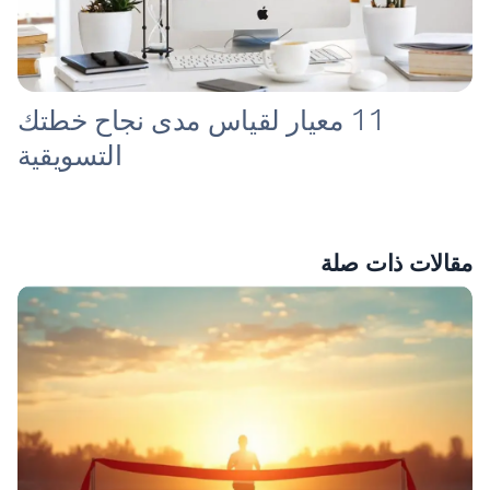
11 معيار لقياس مدى نجاح خطتك
التسويقية
مقالات ذات صلة