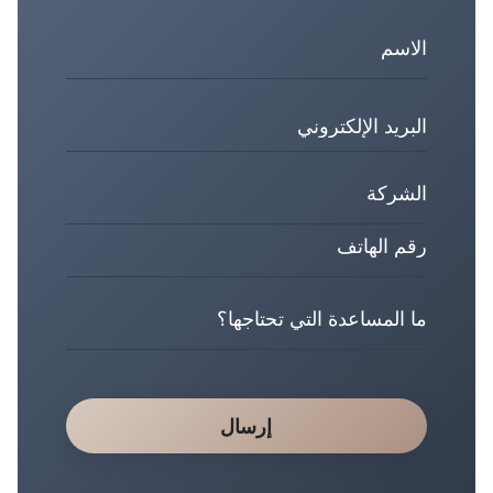
إرسال