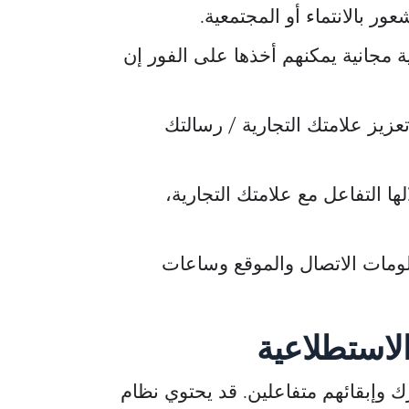
ور بالانتماء أو المجتمعية.
 مجانية يمكنهم أخذها على الفور إن
أليخاندرو بيرازا
جابرييلا كارفاخال
رئيس
مدير عام
زيز علامتك التجارية / رسالتك
أزالين كابيتال
ttle Mountain Factoring
 التفاعل مع علامتك التجارية،
ومات الاتصال والموقع وساعات
 وإبقائهم متفاعلين. قد يحتوي نظام