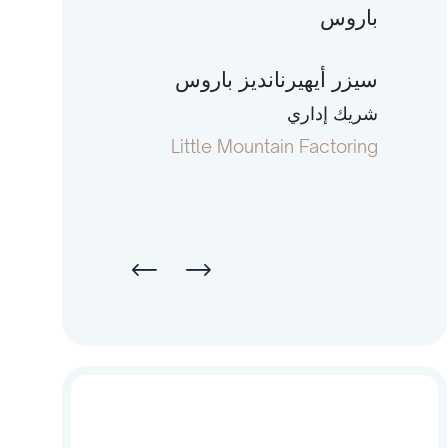
سيزر أيهيرنانديز باروس
توني فورمان
شريك إداري
رئيس ومؤسس م
terstate Capital
Little Mountain Factoring
Li