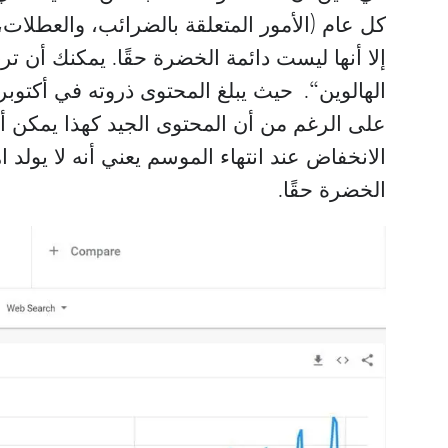
كل عام (الأمور المتعلقة بالضرائب، والعطلات،
إلا أنها ليست دائمة الخضرة حقًا. يمكنك أن تر
يرد
أنتوني فولمر
الهالوين“. حيث يبلغ المحتوى ذروته في أكتو
مدير تسويق
على الرغم من أن المحتوى الجيد كهذا يمكن أن
Integrity Factoring
Pay4Frei
الانخفاض عند انتهاء الموسم يعني أنه لا يولد ا
الخضرة حقًا.