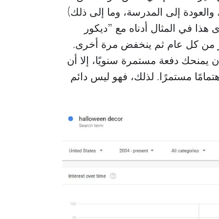
 والعودة إلى المدرسة، وما إلى ذلك)
ى هذا في المثال أدناه مع ”ديكور
أليخاندرو بيرازا
جابرييلا كارفاخال
بر من كل عام ثم ينخفض مرة أخرى.
رئيس
مدير عام
 يمنحك دفعة مستمرة سنويًا، إلا أن
أزالين كابيتال
ttle Mountain Factoring
هتمامًا مستمرًا. لذلك، فهو ليس دائم