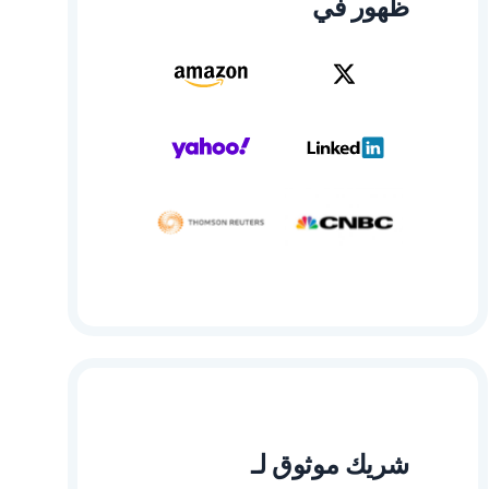
ظهور في
شريك موثوق لـ