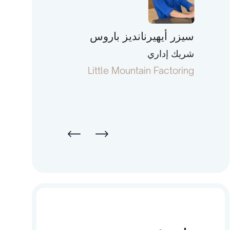
سيزر أيهيرنانديز باروس
توني فورمان
شريك إداري
رئيس ومؤسس م
terstate Capital
Little Mountain Factoring
Li