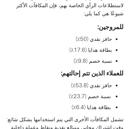
لاستطلاعات الرأي الخاصة بهم، فإن المكافآت الأكثر
شيوعًا هي كما يلي:
للمروجين:
حافز نقدي (50٪)
بطاقة هدايا (17.6٪)
نسبة خصم (9.8٪)
للعملاء الذين تتم إحالتهم:
حافز نقدي (53.8٪)
نسبة خصم (23.7٪)
بطاقة هدايا (6.4٪)
تشمل المكافآت الأخرى التي يتم استخدامها بشكل شائع:
وقت اشتراك مجاني ومبالغ نقدية ونقاط وعملة داخلية